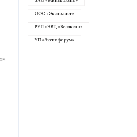
ЗАО «МинскЭкспо»
ООО «Эксполист»
РУП «НВЦ «Белэкспо»
УП «Экспофорум»
вом